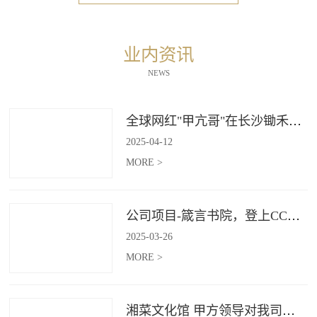
业内资讯
NEWS
全球网红"甲亢哥"在长沙锄禾打造的杜甫江阁体验参观
2025
-
04
-
12
MORE >
公司项目-箴言书院，登上CCTV4《记住乡愁》
2025
-
03
-
26
MORE >
湘菜文化馆 甲方领导对我司授牌