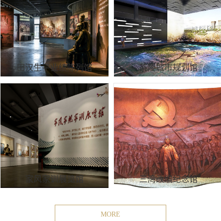
田汉生平业绩陈列馆
茶陵城市规划馆
家风家训展览馆
三湾改编纪念馆
MORE