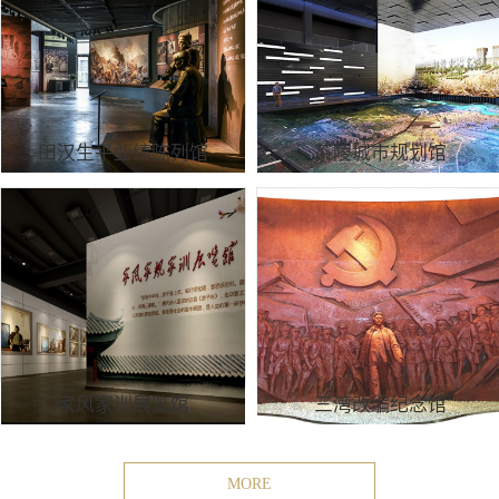
田汉生平业绩陈列馆
茶陵城市规划馆
家风家训展览馆
三湾改编纪念馆
MORE