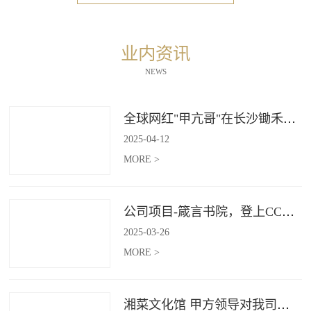
业内资讯
NEWS
全球网红"甲亢哥"在长沙锄禾打造的杜甫江阁体验参观
2025
-
04
-
12
MORE >
公司项目-箴言书院，登上CCTV4《记住乡愁》
2025
-
03
-
26
MORE >
湘菜文化馆 甲方领导对我司授牌