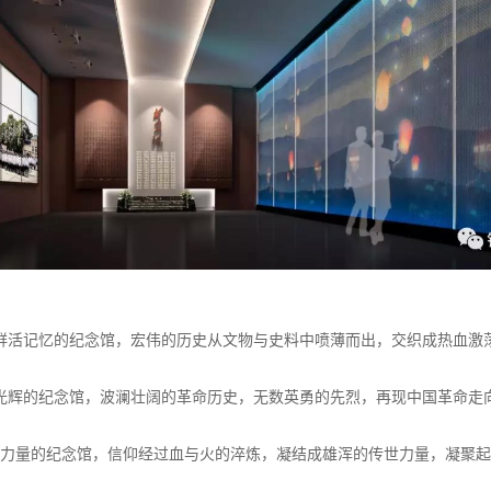
鲜活记忆的纪念馆，宏伟的历史从文物与史料中喷薄而出，交织成热血激
光辉的纪念馆，波澜壮阔的革命历史，无数英勇的先烈，再现中国革命走
力量的纪念馆，信仰经过血与火的淬炼，凝结成雄浑的传世力量，凝聚起