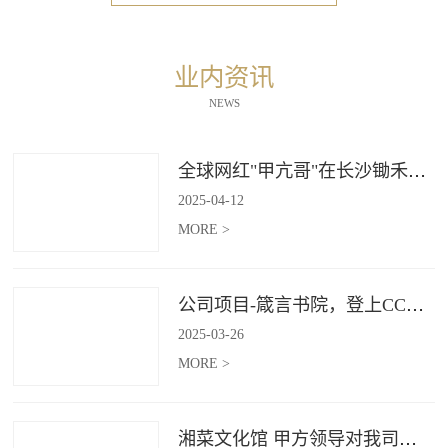
业内资讯
NEWS
全球网红"甲亢哥"在长沙锄禾打造的杜甫江阁体验参观
2025
-
04
-
12
MORE >
公司项目-箴言书院，登上CCTV4《记住乡愁》
2025
-
03
-
26
MORE >
湘菜文化馆 甲方领导对我司授牌