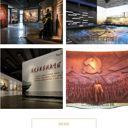
田汉生平业绩陈列馆
茶陵城市规划馆
家风家训展览馆
三湾改编纪念馆
MORE