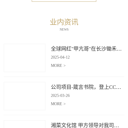
业内资讯
NEWS
全球网红"甲亢哥"在长沙锄禾打造的杜甫江阁体验参观
2025
-
04
-
12
MORE >
公司项目-箴言书院，登上CCTV4《记住乡愁》
2025
-
03
-
26
MORE >
湘菜文化馆 甲方领导对我司授牌