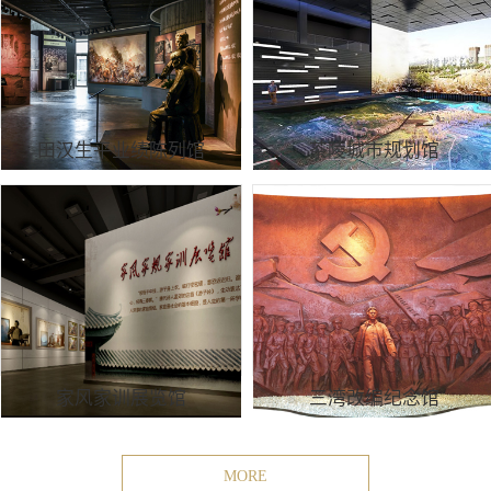
田汉生平业绩陈列馆
茶陵城市规划馆
家风家训展览馆
三湾改编纪念馆
MORE