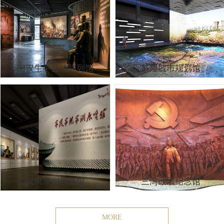
田汉生平业绩陈列馆
茶陵城市规划馆
家风家训展览馆
三湾改编纪念馆
MORE