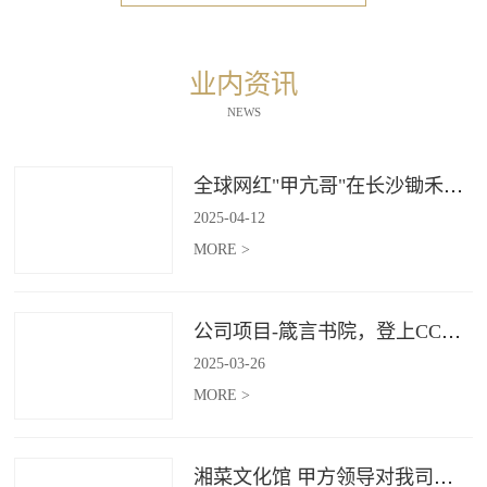
业内资讯
NEWS
全球网红"甲亢哥"在长沙锄禾打造的杜甫江阁体验参观
2025
-
04
-
12
MORE >
公司项目-箴言书院，登上CCTV4《记住乡愁》
2025
-
03
-
26
MORE >
湘菜文化馆 甲方领导对我司授牌