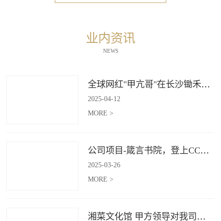
业内资讯
NEWS
全球网红"甲亢哥"在长沙锄禾打造的杜甫江阁体验参观
2025
-
04
-
12
MORE >
公司项目-箴言书院，登上CCTV4《记住乡愁》
2025
-
03
-
26
MORE >
湘菜文化馆 甲方领导对我司授牌