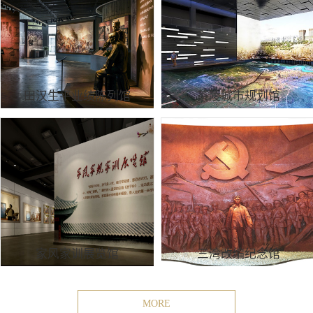
田汉生平业绩陈列馆
茶陵城市规划馆
家风家训展览馆
三湾改编纪念馆
MORE