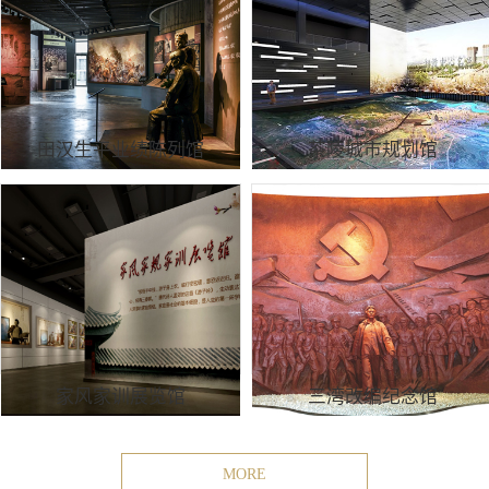
田汉生平业绩陈列馆
茶陵城市规划馆
家风家训展览馆
三湾改编纪念馆
MORE