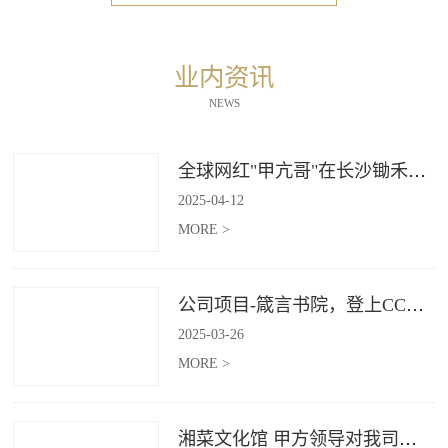
业内资讯
NEWS
全球网红"甲亢哥"在长沙锄禾打造的杜甫江阁体验参观
2025
-
04
-
12
MORE >
公司项目-箴言书院，登上CCTV4《记住乡愁》
2025
-
03
-
26
MORE >
湘菜文化馆 甲方领导对我司授牌