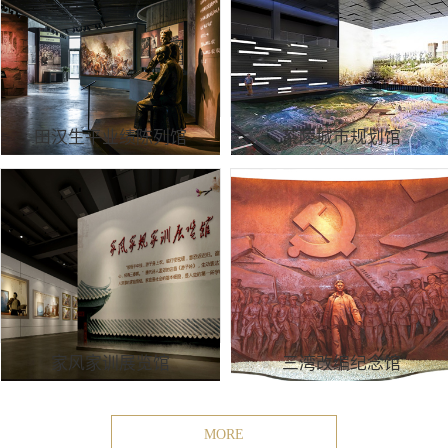
田汉生平业绩陈列馆
茶陵城市规划馆
家风家训展览馆
三湾改编纪念馆
MORE