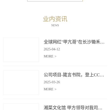
业内资讯
NEWS
全球网红"甲亢哥"在长沙锄禾打造的杜甫江阁体验参观
2025
-
04
-
12
MORE >
公司项目-箴言书院，登上CCTV4《记住乡愁》
2025
-
03
-
26
MORE >
湘菜文化馆 甲方领导对我司授牌