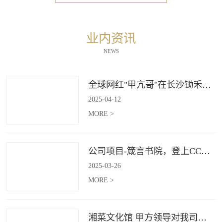
业内资讯
NEWS
全球网红"甲亢哥"在长沙锄禾打造的杜甫江阁体验参观
2025
-
04
-
12
MORE >
公司项目-箴言书院，登上CCTV4《记住乡愁》
2025
-
03
-
26
MORE >
湘菜文化馆 甲方领导对我司授牌