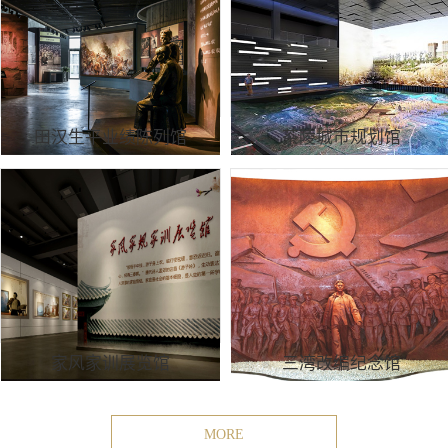
田汉生平业绩陈列馆
茶陵城市规划馆
家风家训展览馆
三湾改编纪念馆
MORE