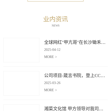
业内资讯
NEWS
全球网红"甲亢哥"在长沙锄禾打造的杜甫江阁体验参观
2025
-
04
-
12
MORE >
公司项目-箴言书院，登上CCTV4《记住乡愁》
2025
-
03
-
26
MORE >
湘菜文化馆 甲方领导对我司授牌