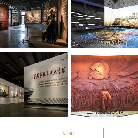
田汉生平业绩陈列馆
茶陵城市规划馆
家风家训展览馆
三湾改编纪念馆
MORE