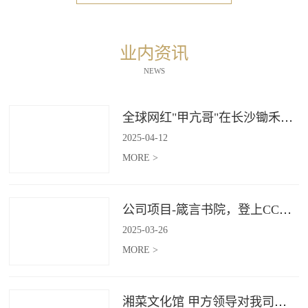
业内资讯
NEWS
全球网红"甲亢哥"在长沙锄禾打造的杜甫江阁体验参观
2025
-
04
-
12
MORE >
公司项目-箴言书院，登上CCTV4《记住乡愁》
2025
-
03
-
26
MORE >
湘菜文化馆 甲方领导对我司授牌