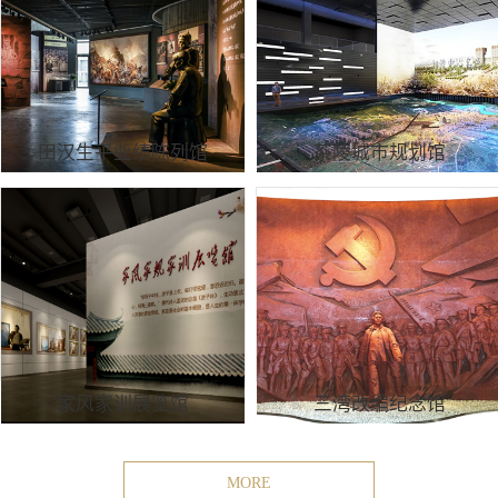
田汉生平业绩陈列馆
茶陵城市规划馆
家风家训展览馆
三湾改编纪念馆
MORE