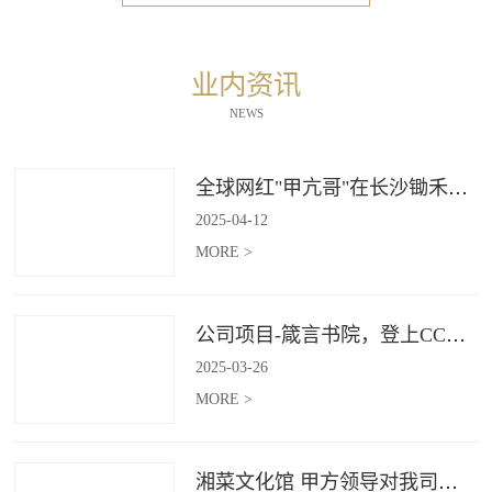
业内资讯
NEWS
全球网红"甲亢哥"在长沙锄禾打造的杜甫江阁体验参观
2025
-
04
-
12
MORE >
公司项目-箴言书院，登上CCTV4《记住乡愁》
2025
-
03
-
26
MORE >
湘菜文化馆 甲方领导对我司授牌