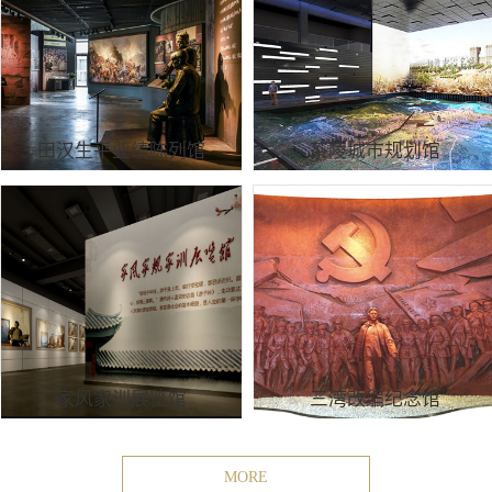
田汉生平业绩陈列馆
茶陵城市规划馆
家风家训展览馆
三湾改编纪念馆
MORE