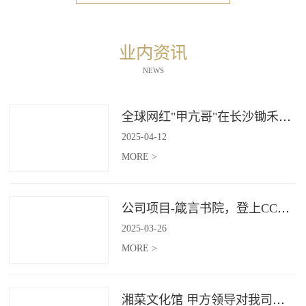
业内资讯
NEWS
全球网红"甲亢哥"在长沙锄禾打造的杜甫江阁体验参观
2025
-
04
-
12
MORE >
公司项目-箴言书院，登上CCTV4《记住乡愁》
2025
-
03
-
26
MORE >
湘菜文化馆 甲方领导对我司授牌