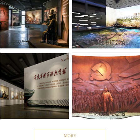
田汉生平业绩陈列馆
茶陵城市规划馆
家风家训展览馆
三湾改编纪念馆
MORE