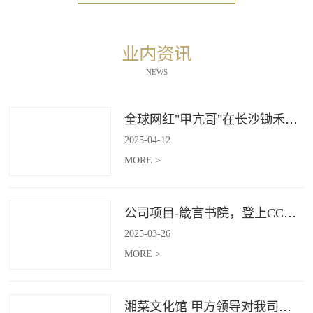
业内资讯
NEWS
全球网红"甲亢哥"在长沙锄禾打造的杜甫江阁体验参观
2025
-
04
-
12
MORE >
公司项目-箴言书院，登上CCTV4《记住乡愁》
2025
-
03
-
26
MORE >
湘菜文化馆 甲方领导对我司授牌