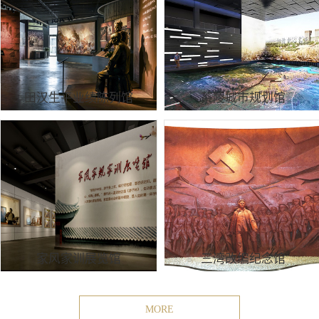
田汉生平业绩陈列馆
茶陵城市规划馆
家风家训展览馆
三湾改编纪念馆
MORE