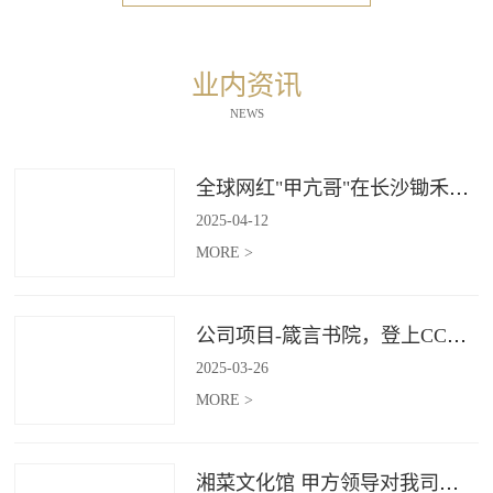
业内资讯
NEWS
全球网红"甲亢哥"在长沙锄禾打造的杜甫江阁体验参观
2025
-
04
-
12
MORE >
公司项目-箴言书院，登上CCTV4《记住乡愁》
2025
-
03
-
26
MORE >
湘菜文化馆 甲方领导对我司授牌