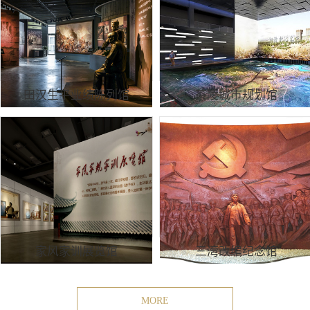
田汉生平业绩陈列馆
茶陵城市规划馆
家风家训展览馆
三湾改编纪念馆
MORE