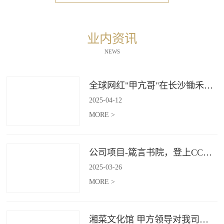
业内资讯
NEWS
全球网红"甲亢哥"在长沙锄禾打造的杜甫江阁体验参观
2025
-
04
-
12
MORE >
公司项目-箴言书院，登上CCTV4《记住乡愁》
2025
-
03
-
26
MORE >
湘菜文化馆 甲方领导对我司授牌