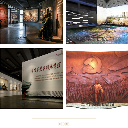
田汉生平业绩陈列馆
茶陵城市规划馆
家风家训展览馆
三湾改编纪念馆
MORE