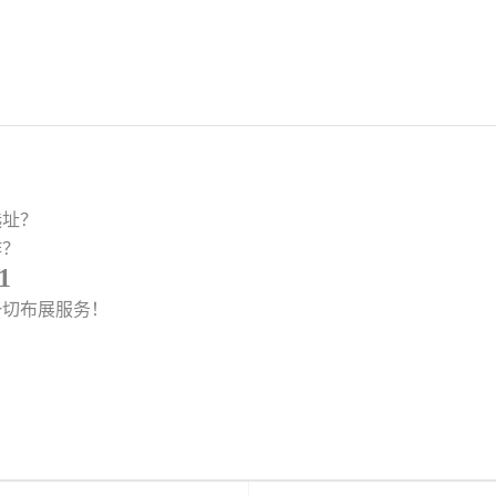
选址？
作？
1
一切布展服务！