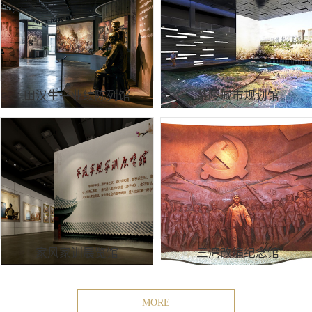
田汉生平业绩陈列馆
茶陵城市规划馆
家风家训展览馆
三湾改编纪念馆
MORE