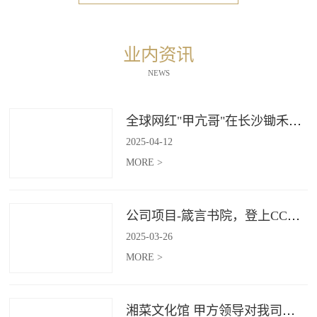
业内资讯
NEWS
全球网红"甲亢哥"在长沙锄禾打造的杜甫江阁体验参观
2025
-
04
-
12
MORE >
公司项目-箴言书院，登上CCTV4《记住乡愁》
2025
-
03
-
26
MORE >
湘菜文化馆 甲方领导对我司授牌