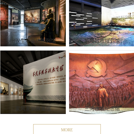
田汉生平业绩陈列馆
茶陵城市规划馆
家风家训展览馆
三湾改编纪念馆
MORE