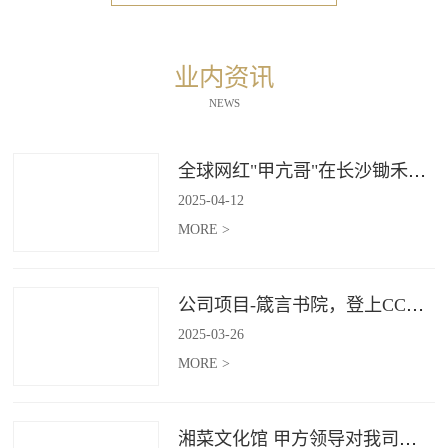
业内资讯
NEWS
全球网红"甲亢哥"在长沙锄禾打造的杜甫江阁体验参观
2025
-
04
-
12
MORE >
公司项目-箴言书院，登上CCTV4《记住乡愁》
2025
-
03
-
26
MORE >
湘菜文化馆 甲方领导对我司授牌