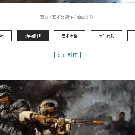
首页
/
艺术品创作
/
油画创作
原
油画创作
艺术雕塑
展品复制
油画创作