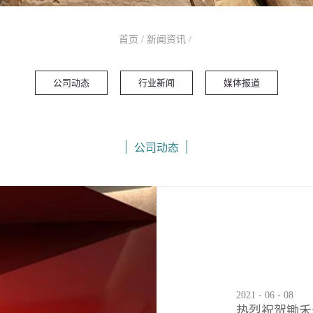
首页
/
新闻资讯
/
公司动态
行业新闻
媒体报道
公司动态
2021
-
06
-
08
热烈祝贺锄禾