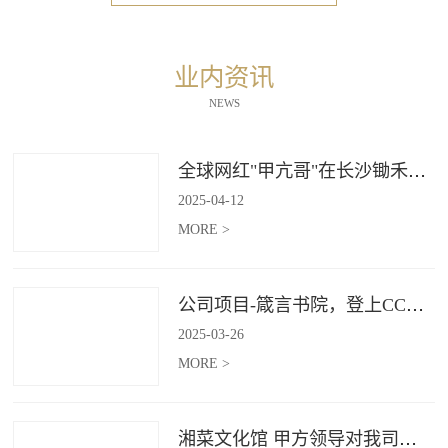
业内资讯
NEWS
全球网红"甲亢哥"在长沙锄禾打造的杜甫江阁体验参观
2025
-
04
-
12
MORE >
公司项目-箴言书院，登上CCTV4《记住乡愁》
2025
-
03
-
26
MORE >
湘菜文化馆 甲方领导对我司授牌