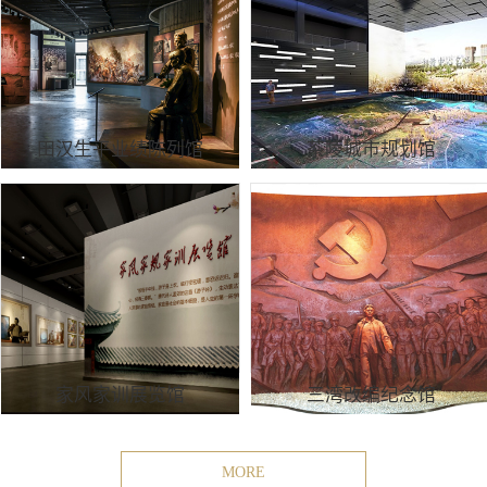
田汉生平业绩陈列馆
茶陵城市规划馆
家风家训展览馆
三湾改编纪念馆
MORE