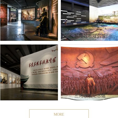
田汉生平业绩陈列馆
茶陵城市规划馆
家风家训展览馆
三湾改编纪念馆
MORE