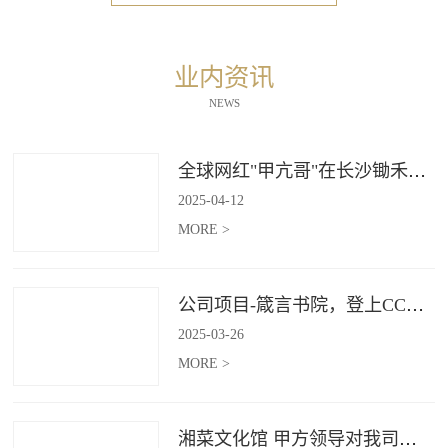
业内资讯
NEWS
全球网红"甲亢哥"在长沙锄禾打造的杜甫江阁体验参观
2025
-
04
-
12
MORE >
公司项目-箴言书院，登上CCTV4《记住乡愁》
2025
-
03
-
26
MORE >
湘菜文化馆 甲方领导对我司授牌