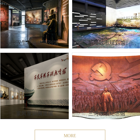
田汉生平业绩陈列馆
茶陵城市规划馆
家风家训展览馆
三湾改编纪念馆
MORE