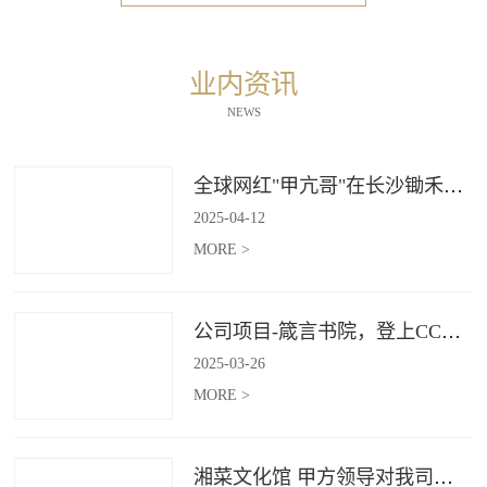
业内资讯
NEWS
全球网红"甲亢哥"在长沙锄禾打造的杜甫江阁体验参观
2025
-
04
-
12
MORE >
公司项目-箴言书院，登上CCTV4《记住乡愁》
2025
-
03
-
26
MORE >
湘菜文化馆 甲方领导对我司授牌