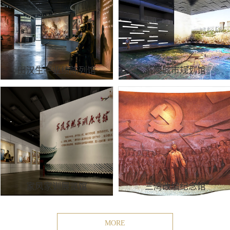
田汉生平业绩陈列馆
茶陵城市规划馆
家风家训展览馆
三湾改编纪念馆
MORE