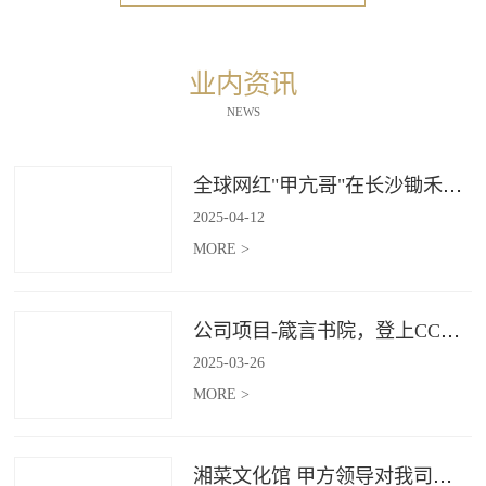
业内资讯
NEWS
全球网红"甲亢哥"在长沙锄禾打造的杜甫江阁体验参观
2025
-
04
-
12
MORE >
公司项目-箴言书院，登上CCTV4《记住乡愁》
2025
-
03
-
26
MORE >
湘菜文化馆 甲方领导对我司授牌