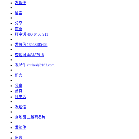
发邮件
留言
分享
首页
打电话
400-0456-911
发短信
13548585462
查地图
448187918
发邮件
chuhezl@163.com
留言
分享
首页
打电话
发短信
查地图
二维码名称
发邮件
留言