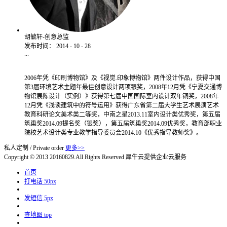
胡毓轩-创意总监
发布时间：
2014
-
10
-
28
...
2006年凭《印刷博物馆》及《视觉.印象博物馆》两件设计作品，获得中国
第3届环境艺术主题年最佳创意设计两项银奖，2008年12月凭《宁夏交通博
物馆展陈设计（实例）》获得第七届中国国际室内设计双年铜奖，2008年
12月凭《浅谈建筑中的符号运用》获得广东省第二届大学生艺术展演艺术
教育科研论文美术类二等奖，中南之星2013.11室内设计类优秀奖，第五届
筑巢奖2014.09提名奖（银奖），第五届筑巢奖2014.09优秀奖，教育部职业
院校艺术设计类专业教学指导委员会2014.10《优秀指导教师奖》。
私人定制
/
Private order
更多>>
Copyright © 2013 20160829.All Rights Reserved
犀牛云提供企业云服务
首页
打电话
50px
发短信
5px
查地图
top