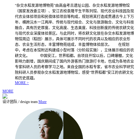
“杂交水稻发源地博物苑”由高庙考古遗址公园、杂交水稻发源地博物馆
（国家发改委立项）、安江农校袁隆平生平陈列馆、现代农业科技园及现
代农业体验项目和民宿体验项目等构成，规划将其打造成贯通古今上下万
年、横跨沅水一江两岸、传统与现代结合、文化与旅游融合、文化与科技
融合，具有历史厚度、文化高度、生态美度、科技创新度的传统农耕文化
与现代农业深度体验景区。与此同时，将农耕文化放在杂交水稻发源地博
物馆周边（稻田）展示，具体可展示不同时代的农具以及相应的农业形
态、农业生活形态，丰富博物苑组成，丰盈博物体验层次。 在规划
中，考虑在本馆附近构建成小型村落（分阶段实施），立体展示相应的农
耕文化。 中国安江，世界稻都。自项目开馆以后，口碑爆棚，文化
影响力剧增，国庆期间成了国内外游客热门旅游打卡地，也成为各地农业
专家科研人员的考察学习之地。来自全国的水稻专家，省市农业科学研究
院科研人员参观杂交水稻发源地博物馆，感受“世界稻都”安江的农耕文化
和历史底蕴。
MORE >
MORE
设计团队
/
design team
More