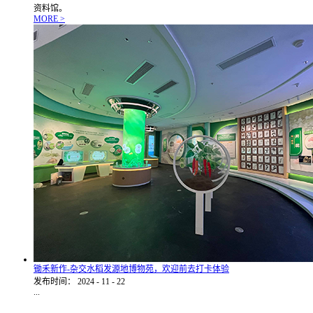
资料馆。
MORE >
锄禾新作-杂交水稻发源地博物苑，欢迎前去打卡体验
发布时间：
2024
-
11
-
22
...