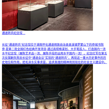
通道转兵纪念馆
...
长征“通道转兵”纪念馆位于湖南怀化通道侗族自治县县溪镇罗蒙山下的恭城书院
旁,是第二批全国红色经典开发项目,通过高规格谋划、大手笔投入，打造国内一流
水平纪念馆（展陈艺术品一流、展陈手段的运用水平国内一流）。纪念红军在第五
次反围剿失败后长征中“通道会议”实现的“通道转兵”，再现这一重大历史事件的历
史地位和作用，把毛泽东实事求是、追求真理的精神用到现在的社会主义建设中。