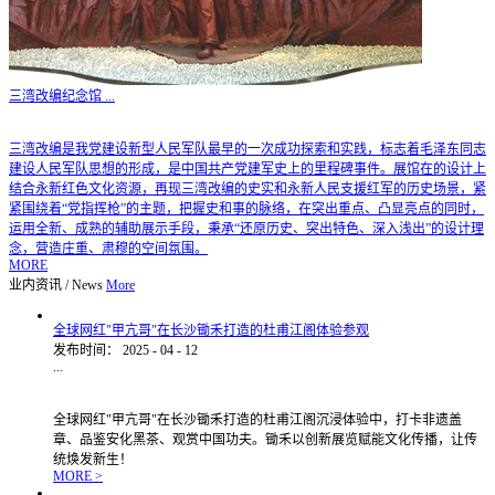
三湾改编纪念馆
...
三湾改编是我党建设新型人民军队最早的一次成功探索和实践，标志着毛泽东同志
建设人民军队思想的形成，是中国共产党建军史上的里程碑事件。展馆在的设计上
结合永新红色文化资源，再现三湾改编的史实和永新人民支援红军的历史场景，紧
紧围绕着“党指挥枪”的主题，把握史和事的脉络，在突出重点、凸显亮点的同时，
运用全新、成熟的辅助展示手段，秉承“还原历史、突出特色、深入浅出”的设计理
念，营造庄重、肃穆的空间氛围。
MORE
业内资讯
/
News
More
全球网红"甲亢哥"在长沙锄禾打造的杜甫江阁体验参观
发布时间：
2025
-
04
-
12
...
全球网红"甲亢哥"在长沙锄禾打造的杜甫江阁沉浸体验中，打卡非遗盖
章、品鉴安化黑茶、观赏中国功夫。锄禾以创新展览赋能文化传播，让传
统焕发新生！
MORE >