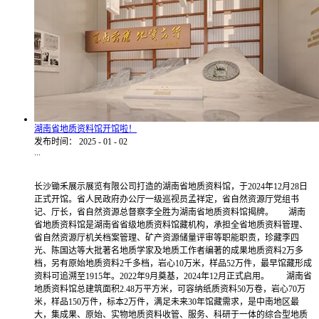
湖南省地质资料馆开馆啦！
发布时间：
2025
-
01
-
02
...
长沙锄禾展示展览有限公司打造的湖南省地质资料馆，于2024年12月28日
正式开馆。省人民政府办公厅一级巡视员孟祥定，省自然资源厅党组书
记、厅长，省自然资源总督察李全胜为湖南省地质资料馆揭牌。 湖南
省地质资料馆是湖南省省级地质资料馆藏机构，承担全省地质资料管理、
省自然资源厅机关档案管理、矿产资源储量评审等职能职责，珍藏李四
光、陈国达等大批著名地质学家及地质工作者编著的成果地质资料2万多
档，另有原始地质资料2千多档，岩心10万米，样品52万件，最早馆藏形成
资料可追溯至1915年。2022年9月奠基，2024年12月正式启用。 湖南省
地质资料馆总建筑面积2.48万平方米，可容纳纸质资料50万卷，岩心70万
米，样品150万件，标本2万件，满足未来30年馆藏需求，是中南地区最
大，集成果、原始、实物地质资料收管、服务、科研于一体的综合型地质