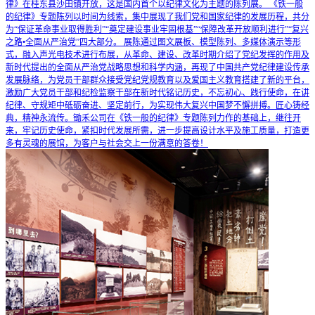
律》在桂东县沙田镇开放，这是国内首个以纪律文化为主题的陈列展。 《铁一般
的纪律》专题陈列以时间为线索，集中展现了我们党和国家纪律的发展历程，共分
为“保证革命事业取得胜利”“奠定建设事业牢固根基”“保障改革开放顺利进行”“复兴
之路•全面从严治党”四大部分。 展陈通过图文展板、模型陈列、多媒体演示等形
式，融入声光电技术进行布展，从革命、建设、改革时期介绍了党纪发挥的作用及
新时代提出的全面从严治党战略思想和科学内涵，再现了中国共产党纪律建设传承
发展脉络，为党员干部群众接受党纪党规教育以及爱国主义教育搭建了新的平台，
激励广大党员干部和纪检监察干部在新时代铭记历史，不忘初心、践行使命，在讲
纪律、守规矩中砥砺奋进、坚定前行，为实现伟大复兴中国梦不懈拼搏。匠心铸经
典，精神永流传。锄禾公司在《铁一般的纪律》专题陈列力作的基础上，继往开
来，牢记历史使命，紧扣时代发展所需，进一步提高设计水平及施工质量，打造更
多有灵魂的展馆，为客户与社会交上一份满意的答卷！