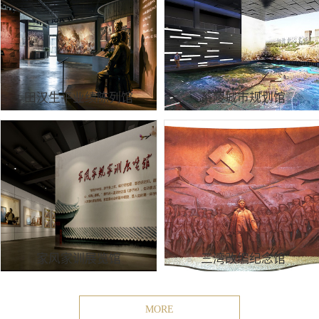
田汉生平业绩陈列馆
茶陵城市规划馆
家风家训展览馆
三湾改编纪念馆
MORE