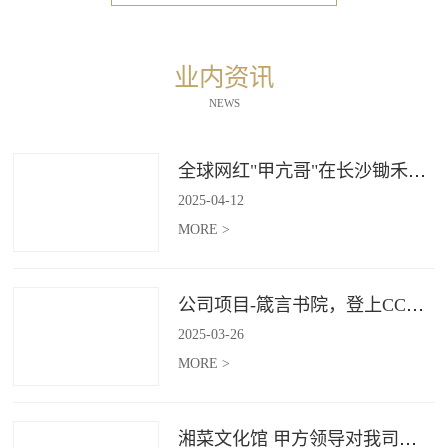
业内资讯
NEWS
全球网红"甲亢哥"在长沙锄禾打造的杜甫江阁体验参观
2025
-
04
-
12
MORE >
公司项目-箴言书院，登上CCTV4《记住乡愁》
2025
-
03
-
26
MORE >
湘菜文化馆 甲方领导对我司授牌