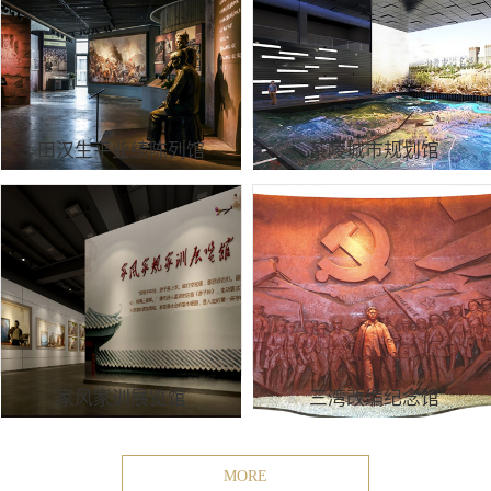
田汉生平业绩陈列馆
茶陵城市规划馆
家风家训展览馆
三湾改编纪念馆
MORE