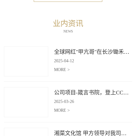
业内资讯
NEWS
全球网红"甲亢哥"在长沙锄禾打造的杜甫江阁体验参观
2025
-
04
-
12
MORE >
公司项目-箴言书院，登上CCTV4《记住乡愁》
2025
-
03
-
26
MORE >
湘菜文化馆 甲方领导对我司授牌