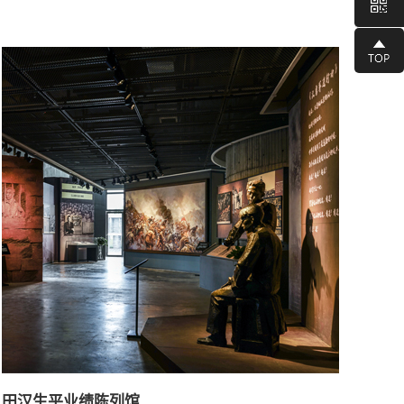
名片。
田汉生平业绩陈列馆