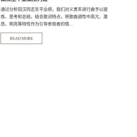
通过分析田汉同志生平业绩，我们对义勇军进行曲予以提
炼、思考和总结，结合歌词特点，将歌曲调性中高亢、激
昂、明亮等特性作为引导参观者的情...
READ MORE
绪线。在内容上，我们根据旋律的线条起伏，顿挫的节奏力
度变化，有层次地表现田汉作为一位忠诚的文化战士心怀革
命的壮志豪情。