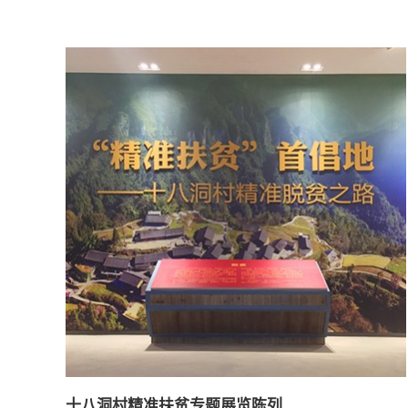
山水、历史文化、人物故事的基本陈列展览。 博物馆设计遵
循陈列艺术设计规律，突出“以物说话”“文化特色”“形式特
色”，采用文物组合陈列、创意艺术造型、VR虚拟现实、幻
影成像、艺术雕塑、场景还原、互动体验等多种展示手法，
将实物按时代的空间关系进行组合场景再现，让观众产生身
临其境之感，真正让文物“活”起来。 丰富多彩的艺术语言和
展陈语言，强烈的艺术感染力，恰当适当的多媒体技术应
用，形象深刻地揭示了浏阳博物馆的陈列主题和内涵，将成
为本地民众、外地游客了解浏阳历史文化的形象窗口，以及
广大青少年乡土教育、爱国主义教育的重要基地。
十八洞村精准扶贫专题展览陈列